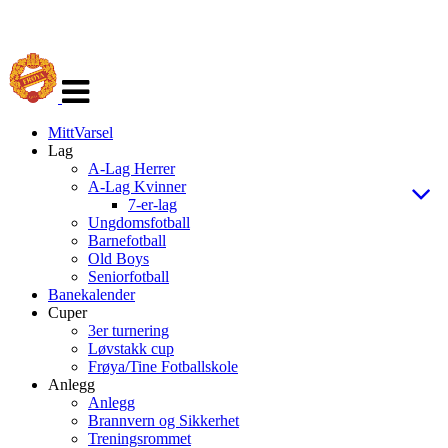
Veksle
navigasjon
MittVarsel
Lag
A-Lag Herrer
A-Lag Kvinner
7-er-lag
Ungdomsfotball
Barnefotball
Old Boys
Seniorfotball
Banekalender
Cuper
3er turnering
Løvstakk cup
Frøya/Tine Fotballskole
Anlegg
Anlegg
Brannvern og Sikkerhet
Treningsrommet