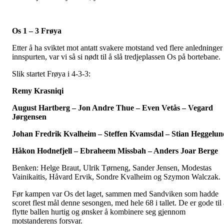
Os 1 – 3 Frøya
Etter å ha sviktet mot antatt svakere motstand ved flere anledninger 
innspurten, var vi så si nødt til å slå tredjeplassen Os på bortebane.
Slik startet Frøya i 4-3-3:
Remy Krasniqi
August Hartberg – Jon Andre Thue – Even Vetås – Vegard
Jørgensen
Johan Fredrik Kvalheim – Steffen Kvamsdal – Stian Heggelun
Håkon Hodnefjell – Ebraheem Missbah – Anders Joar Berge
Benken: Helge Braut, Ulrik Tørneng, Sander Jensen, Modestas
Vainikaitis, Håvard Ervik, Sondre Kvalheim og Szymon Walczak.
Før kampen var Os det laget, sammen med Sandviken som hadde
scoret flest mål denne sesongen, med hele 68 i tallet. De er gode til 
flytte ballen hurtig og ønsker å kombinere seg gjennom
motstanderens forsvar.