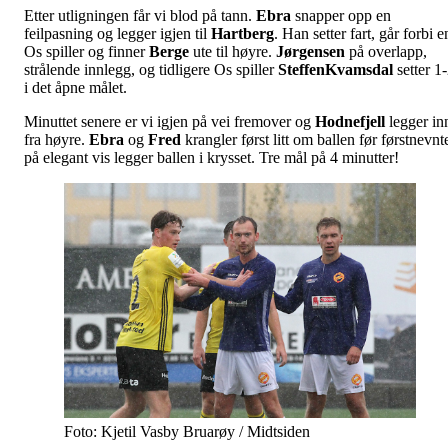
Etter utligningen får vi blod på tann.
Ebra
snapper opp en
feilpasning og legger igjen til
Hartberg
. Han setter fart, går forbi e
Os spiller og finner
Berge
ute til høyre.
Jørgensen
på overlapp,
strålende innlegg, og tidligere Os spiller
Steffen
Kvamsdal
setter 1
i det åpne målet.
Minuttet senere er vi igjen på vei fremover og
Hodnefjell
legger in
fra høyre.
Ebra
og
Fred
krangler først litt om ballen før førstnevnt
på elegant vis legger ballen i krysset. Tre mål på 4 minutter!
Foto: Kjetil Vasby Bruarøy / Midtsiden