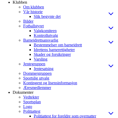
Klubben
Om klubben
Vår historie
Slik begynte det
Bilder
Fotballstyret
Valgkomiteen
Kontrollutvalg
Barneidrettsansvarlig
Bestemmelser om barneidrett
Idrettens barnerettigheter
Skader og forsikringer
Varsling
Jentegruppen
Jentesatsing
Dommergruppen
Sportslig utvalg
Kontingent og lisensinformasjon
Æresmedlemmer
Dokumenter
Vedtekter
Sportsplan
Logo
Politiattest
Politiattest for foreldre som overnatter