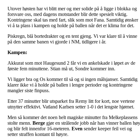
Utover høsten har vi blitt mer og mer solide på å ligge i blokka og
forsvare oss, med dagens motstander blir dette spesielt viktig.
Kontringene skal tas med fart, slik som mot Fana. Samtidig ønsker
vi å ta plass i kampen og holde på ballen når det er klima for det.
Piskregn, blå bortedrakter og en tent gjeng. Vi var klare til å vinne
på den samme banen vi gjorde i NM, tidligere i år.
Kampen:
Akkurat som mot Haugesund 2 får vi en ankelskade i løpet av de
første fem minuttene. Stian må ut, Sondre kommer inn.
Vi ligger bra og Os kommer til så og si ingen målsjanser. Samtidig
klarer ikke vi å holde på ballen i lengre perioder og kontringene
mangler siste finpuss.
Etter 37 minutter blir utsparket fra Remy litt for kort, noe vertene
utnytter effektivt. Vatland Karlsen setter 1-0 i det lengste hjørnet.
Men så kommer det noen helt magiske minutter fra Melkeplassens
stolte menn.
Berge
gjør en strålende jobb når han vinner ballen høy
og blir felt innenfor 16-meteren.
Even
sender keeper feil vei og
setter straffen kontant til høyre.