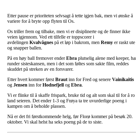
Etter pause er prioriteten selvsagt å tette igjen bak, men vi ønske å
variere for å bryte opp flyten til Os.
Os triller frem og tilbake, men vi er disiplinerte og de finner ikke
veien igjennom. Ved ett tilfelle er toppscorer i
avdelingen
Kvalvågnes
på et løp i bakrom, men
Remy
er raskt ute
og snapper ballen.
På en høy ball fremover ender
Ebra
plutselig alene med keeper, ha
runder sisteskansen, men i det som føltes som sakte film, reddes
skuddet på streken av en forsvarer.
Etter hvert kommer først
Braut
inn for Fred og senere
Vainikaitis
og
Jensen
inn for
Hodnefjell
og
Ebra
.
Vi er flinke til å skaffe frispark, bruke tid og alt som skal til for å ro 
land seieren. Det ender 1-3 og Frøya ta tre uvurderlige poeng i
kampen om å beholde plassen.
Nå er det fri førstkommende helg, før Florø kommer på besøk 20.
oktober. Vi skal helst ha seks poeng på de to siste.