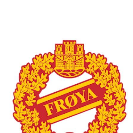
Øvre fyllingsveien 73, 5161 LAKSEVÅG
Org. nr.: 986941509
+ 47 971 77 772
froyaidrett@gmail.com