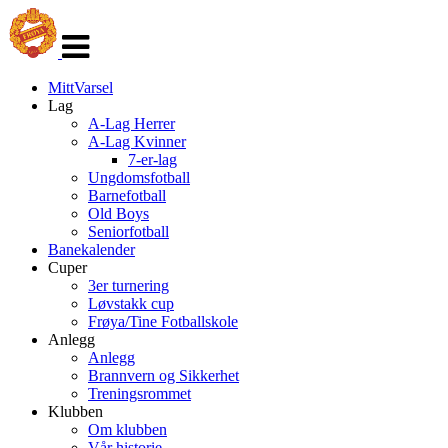
Veksle
navigasjon
MittVarsel
Lag
A-Lag Herrer
A-Lag Kvinner
7-er-lag
Ungdomsfotball
Barnefotball
Old Boys
Seniorfotball
Banekalender
Cuper
3er turnering
Løvstakk cup
Frøya/Tine Fotballskole
Anlegg
Anlegg
Brannvern og Sikkerhet
Treningsrommet
Klubben
Om klubben
Vår historie