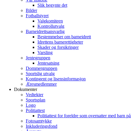
Slik begynte det
Bilder
Fotballstyret
Valgkomiteen
Kontrollutvalg
Barneidrettsansvarlig
Bestemmelser om barneidrett
Idrettens barnerettigheter
Skader og forsikringer
Varsling
Jentegruppen
Jentesatsing
Dommergruppen
Sportslig utvalg
Kontingent og lisensinformasjon
Æresmedlemmer
Dokumenter
Vedtekter
Sportsplan
Logo
Politiattest
Politiattest for foreldre som overnatter med barn på
Fotosamtykke
Inkluderingsfond