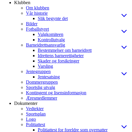
Klubben
Om klubben
Vår historie
Slik begynte det
Bilder
Fotballstyret
Valgkomiteen
Kontrollutvalg
Barneidrettsansvarlig
Bestemmelser om barneidrett
Idrettens barnerettigheter
Skader og forsikringer
Varsling
Jentegruppen
Jentesatsing
Dommergruppen
Sportslig utvalg
Kontingent og lisensinformasjon
Æresmedlemmer
Dokumenter
Vedtekter
Sportsplan
Logo
Politiattest
Politiattest for foreldre som overnatter