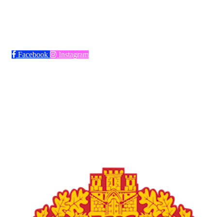
Bli medlem i klubben!
Trykk her for innmelding
Facebook
Instagram
Frøya Fotball
Øvre fyllingsveien 73, 5161 LAKSEVÅG
Org. nr.: 986941509
+ 47 971 77 772
froyaidrett@gmail.com