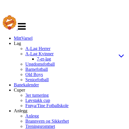
Veksle
navigasjon
MittVarsel
Lag
A-Lag Herrer
A-Lag Kvinner
7-er-lag
Ungdomsfotball
Barnefotball
Old Boys
Seniorfotball
Banekalender
Cuper
3er turnering
Løvstakk cup
Frøya/Tine Fotballskole
Anlegg
Anlegg
Brannvern og Sikkerhet
Treningsrommet