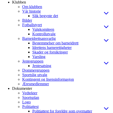
Klubben
Om klubben
Vår historie
Slik begynte det
Bilder
Fotballstyret
Valgkomiteen
Kontrollutvalg
Barneidrettsansvarlig
Bestemmelser om barneidrett
Idrettens barnerettigheter
Skader og forsikringer
Varsling
Jentegruppen
Jentesatsing
Dommergruppen
Sportslig utvalg
Kontingent og lisensinformasjon
Æresmedlemmer
Dokumenter
Vedtekter
Sportsplan
Logo
Politiattest
Politiattest for foreldre som overnatter