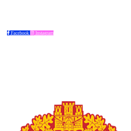
Bli medlem i klubben!
Trykk her for innmelding
Facebook
Instagram
Frøya Fotball
Øvre fyllingsveien 73, 5161 LAKSEVÅG
Org. nr.: 986941509
+ 47 971 77 772
froyaidrett@gmail.com