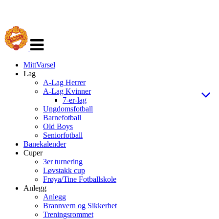
Veksle
navigasjon
MittVarsel
Lag
A-Lag Herrer
A-Lag Kvinner
7-er-lag
Ungdomsfotball
Barnefotball
Old Boys
Seniorfotball
Banekalender
Cuper
3er turnering
Løvstakk cup
Frøya/Tine Fotballskole
Anlegg
Anlegg
Brannvern og Sikkerhet
Treningsrommet