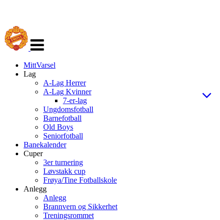
Veksle
navigasjon
MittVarsel
Lag
A-Lag Herrer
A-Lag Kvinner
7-er-lag
Ungdomsfotball
Barnefotball
Old Boys
Seniorfotball
Banekalender
Cuper
3er turnering
Løvstakk cup
Frøya/Tine Fotballskole
Anlegg
Anlegg
Brannvern og Sikkerhet
Treningsrommet