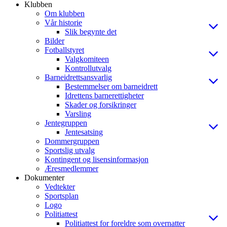
Klubben
Om klubben
Vår historie
Slik begynte det
Bilder
Fotballstyret
Valgkomiteen
Kontrollutvalg
Barneidrettsansvarlig
Bestemmelser om barneidrett
Idrettens barnerettigheter
Skader og forsikringer
Varsling
Jentegruppen
Jentesatsing
Dommergruppen
Sportslig utvalg
Kontingent og lisensinformasjon
Æresmedlemmer
Dokumenter
Vedtekter
Sportsplan
Logo
Politiattest
Politiattest for foreldre som overnatter