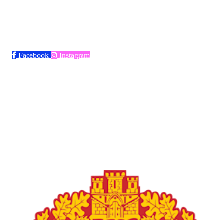
Bli medlem i klubben!
Trykk her for innmelding
Facebook
Instagram
Frøya Fotball
Øvre fyllingsveien 73, 5161 LAKSEVÅG
Org. nr.: 986941509
+ 47 971 77 772
froyaidrett@gmail.com