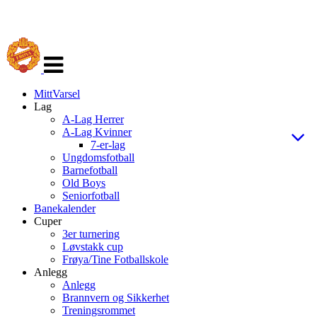
Veksle
navigasjon
MittVarsel
Lag
A-Lag Herrer
A-Lag Kvinner
7-er-lag
Ungdomsfotball
Barnefotball
Old Boys
Seniorfotball
Banekalender
Cuper
3er turnering
Løvstakk cup
Frøya/Tine Fotballskole
Anlegg
Anlegg
Brannvern og Sikkerhet
Treningsrommet