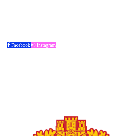
Bli medlem i klubben!
Trykk her for innmelding
Facebook
Instagram
Frøya Fotball
Øvre fyllingsveien 73, 5161 LAKSEVÅG
Org. nr.: 986941509
+ 47 971 77 772
froyaidrett@gmail.com