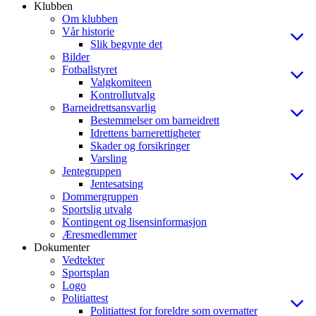
Klubben
Om klubben
Vår historie
Slik begynte det
Bilder
Fotballstyret
Valgkomiteen
Kontrollutvalg
Barneidrettsansvarlig
Bestemmelser om barneidrett
Idrettens barnerettigheter
Skader og forsikringer
Varsling
Jentegruppen
Jentesatsing
Dommergruppen
Sportslig utvalg
Kontingent og lisensinformasjon
Æresmedlemmer
Dokumenter
Vedtekter
Sportsplan
Logo
Politiattest
Politiattest for foreldre som overnatter