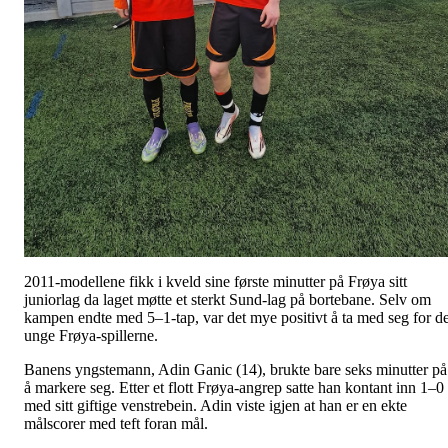
2011-modellene fikk i kveld sine første minutter på Frøya sitt
juniorlag da laget møtte et sterkt Sund-lag på bortebane. Selv om
kampen endte med 5–1-tap, var det mye positivt å ta med seg for d
unge Frøya-spillerne.
Banens yngstemann, Adin Ganic (14), brukte bare seks minutter på
å markere seg. Etter et flott Frøya-angrep satte han kontant inn 1–0
med sitt giftige venstrebein. Adin viste igjen at han er en ekte
målscorer med teft foran mål.