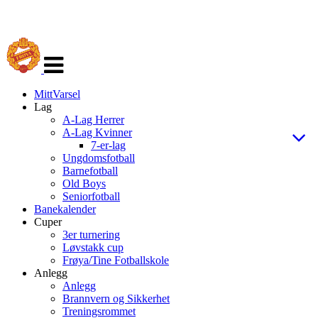
Veksle
navigasjon
MittVarsel
Lag
A-Lag Herrer
A-Lag Kvinner
7-er-lag
Ungdomsfotball
Barnefotball
Old Boys
Seniorfotball
Banekalender
Cuper
3er turnering
Løvstakk cup
Frøya/Tine Fotballskole
Anlegg
Anlegg
Brannvern og Sikkerhet
Treningsrommet