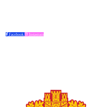
Bli medlem i klubben!
Trykk her for innmelding
Facebook
Instagram
Frøya Fotball
Øvre fyllingsveien 73, 5161 LAKSEVÅG
Org. nr.: 986941509
+ 47 971 77 772
froyaidrett@gmail.com