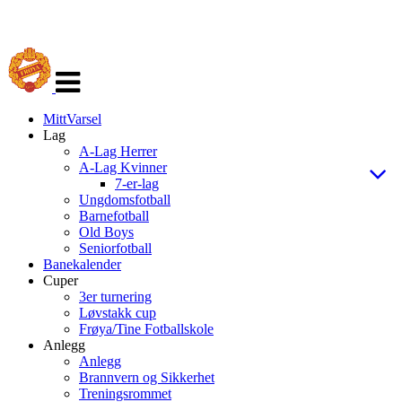
Veksle
navigasjon
MittVarsel
Lag
A-Lag Herrer
A-Lag Kvinner
7-er-lag
Ungdomsfotball
Barnefotball
Old Boys
Seniorfotball
Banekalender
Cuper
3er turnering
Løvstakk cup
Frøya/Tine Fotballskole
Anlegg
Anlegg
Brannvern og Sikkerhet
Treningsrommet