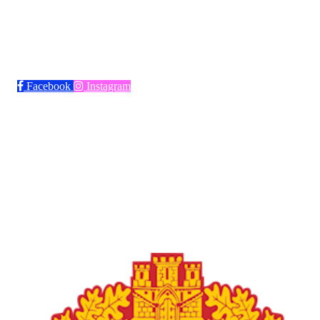
Bli medlem i klubben!
Trykk her for innmelding
Facebook
Instagram
Frøya Fotball
Øvre fyllingsveien 73, 5161 LAKSEVÅG
Org. nr.: 986941509
+ 47 971 77 772
froyaidrett@gmail.com