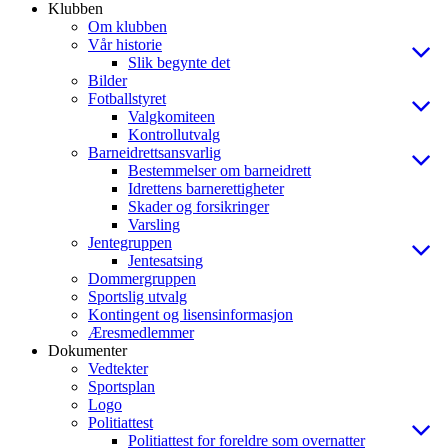
Klubben
Om klubben
Vår historie
Slik begynte det
Bilder
Fotballstyret
Valgkomiteen
Kontrollutvalg
Barneidrettsansvarlig
Bestemmelser om barneidrett
Idrettens barnerettigheter
Skader og forsikringer
Varsling
Jentegruppen
Jentesatsing
Dommergruppen
Sportslig utvalg
Kontingent og lisensinformasjon
Æresmedlemmer
Dokumenter
Vedtekter
Sportsplan
Logo
Politiattest
Politiattest for foreldre som overnatter