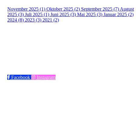
November 2025 (1)
Oktober 2025 (2)
September 2025 (7)
August
2025 (3)
Juli 2025 (1)
Juni 2025 (3)
Mai 2025 (3)
Januar 2025 (2)
2024 (8)
2023 (3)
2021 (2)
Bli medlem i klubben!
Trykk her for innmelding
Facebook
Instagram
Frøya Fotball
Øvre fyllingsveien 73, 5161 LAKSEVÅG
Org. nr.: 986941509
+ 47 971 77 772
froyaidrett@gmail.com