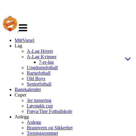
Veksle
navigasjon
MittVarsel
Lag
A-Lag Herrer
A-Lag Kvinner
7-er-lag
Ungdomsfotball
Barnefotball
Old Boys
Seniorfotball
Banekalender
Cuper
3er turnering
Løvstakk cup
Frøya/Tine Fotballskole
Anlegg
Anlegg
Brannvern og Sikkerhet
Treningsrommet