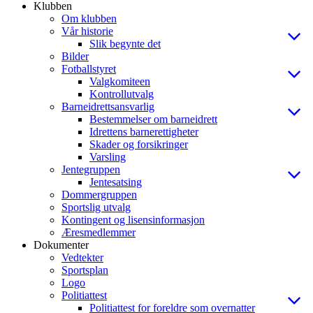
Klubben
Om klubben
Vår historie
Slik begynte det
Bilder
Fotballstyret
Valgkomiteen
Kontrollutvalg
Barneidrettsansvarlig
Bestemmelser om barneidrett
Idrettens barnerettigheter
Skader og forsikringer
Varsling
Jentegruppen
Jentesatsing
Dommergruppen
Sportslig utvalg
Kontingent og lisensinformasjon
Æresmedlemmer
Dokumenter
Vedtekter
Sportsplan
Logo
Politiattest
Politiattest for foreldre som overnatter