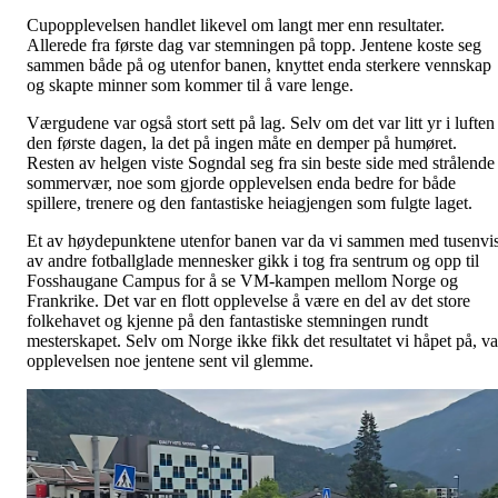
Cupopplevelsen handlet likevel om langt mer enn resultater.
Allerede fra første dag var stemningen på topp. Jentene koste seg
sammen både på og utenfor banen, knyttet enda sterkere vennskap
og skapte minner som kommer til å vare lenge.
Værgudene var også stort sett på lag. Selv om det var litt yr i luften
den første dagen, la det på ingen måte en demper på humøret.
Resten av helgen viste Sogndal seg fra sin beste side med strålende
sommervær, noe som gjorde opplevelsen enda bedre for både
spillere, trenere og den fantastiske heiagjengen som fulgte laget.
Et av høydepunktene utenfor banen var da vi sammen med tusenvi
av andre fotballglade mennesker gikk i tog fra sentrum og opp til
Fosshaugane Campus for å se VM-kampen mellom Norge og
Frankrike. Det var en flott opplevelse å være en del av det store
folkehavet og kjenne på den fantastiske stemningen rundt
mesterskapet. Selv om Norge ikke fikk det resultatet vi håpet på, va
opplevelsen noe jentene sent vil glemme.