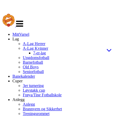
Veksle
navigasjon
MittVarsel
Lag
A-Lag Herrer
A-Lag Kvinner
7-er-lag
Ungdomsfotball
Barnefotball
Old Boys
Seniorfotball
Banekalender
Cuper
3er turnering
Løvstakk cup
Frøya/Tine Fotballskole
Anlegg
Anlegg
Brannvern og Sikkerhet
Treningsrommet