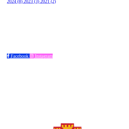
2024 (8)
2023 (3)
2021 (2)
Bli medlem i klubben!
Trykk her for innmelding
Facebook
Instagram
Frøya Fotball
Øvre fyllingsveien 73, 5161 LAKSEVÅG
Org. nr.: 986941509
+ 47 971 77 772
froyaidrett@gmail.com