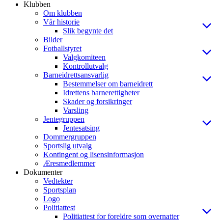
Klubben
Om klubben
Vår historie
Slik begynte det
Bilder
Fotballstyret
Valgkomiteen
Kontrollutvalg
Barneidrettsansvarlig
Bestemmelser om barneidrett
Idrettens barnerettigheter
Skader og forsikringer
Varsling
Jentegruppen
Jentesatsing
Dommergruppen
Sportslig utvalg
Kontingent og lisensinformasjon
Æresmedlemmer
Dokumenter
Vedtekter
Sportsplan
Logo
Politiattest
Politiattest for foreldre som overnatter