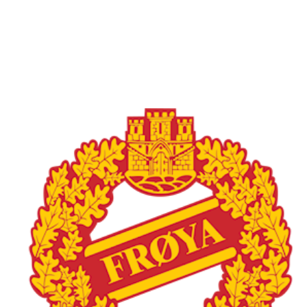
Øvre fyllingsveien 73, 5161 LAKSEVÅG
Org. nr.: 986941509
+ 47 971 77 772
froyaidrett@gmail.com