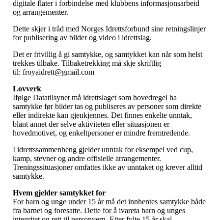
digitale flater i forbindelse med klubbens informasjonsarbeid
og arrangementer.
Dette skjer i tråd med Norges Idrettsforbund sine retningslinjer
for publisering av bilder og video i idrettslag.
Det er frivillig å gi samtykke, og samtykket kan når som helst
trekkes tilbake. Tilbaketrekking må skje skriftlig
til:
froyaidrett@gmail.com
Lovverk
Ifølge Datatilsynet må idrettslaget som hovedregel ha
samtykke før bilder tas og publiseres av personer som direkte
eller indirekte kan gjenkjennes. Det finnes enkelte unntak,
blant annet der selve aktiviteten eller situasjonen er
hovedmotivet, og enkeltpersoner er mindre fremtredende.
I idrettssammenheng gjelder unntak for eksempel ved cup,
kamp, stevner og andre offisielle arrangementer.
Treningssituasjoner omfattes ikke av unntaket og krever alltid
samtykke.
Hvem gjelder samtykket for
For barn og unge under 15 år må det innhentes samtykke både
fra barnet og foresatte. Dette for å ivareta barn og unges
integritet og rett til personvern. Etter fylte 15 år skal