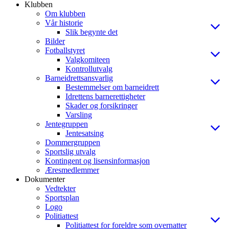
Klubben
Om klubben
Vår historie
Slik begynte det
Bilder
Fotballstyret
Valgkomiteen
Kontrollutvalg
Barneidrettsansvarlig
Bestemmelser om barneidrett
Idrettens barnerettigheter
Skader og forsikringer
Varsling
Jentegruppen
Jentesatsing
Dommergruppen
Sportslig utvalg
Kontingent og lisensinformasjon
Æresmedlemmer
Dokumenter
Vedtekter
Sportsplan
Logo
Politiattest
Politiattest for foreldre som overnatter