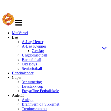
Veksle
navigasjon
MittVarsel
Lag
A-Lag Herrer
A-Lag Kvinner
7-er-lag
Ungdomsfotball
Barnefotball
Old Boys
Seniorfotball
Banekalender
Cuper
3er turnering
Løvstakk cup
Frøya/Tine Fotballskole
Anlegg
Anlegg
Brannvern og Sikkerhet
Treningsrommet