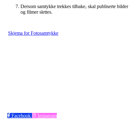
Dersom samtykke trekkes tilbake, skal publiserte bilder
og filmer slettes.
Skjema for Fotosamtykke
Bli medlem i klubben!
Trykk her for innmelding
Facebook
Instagram
Frøya Fotball