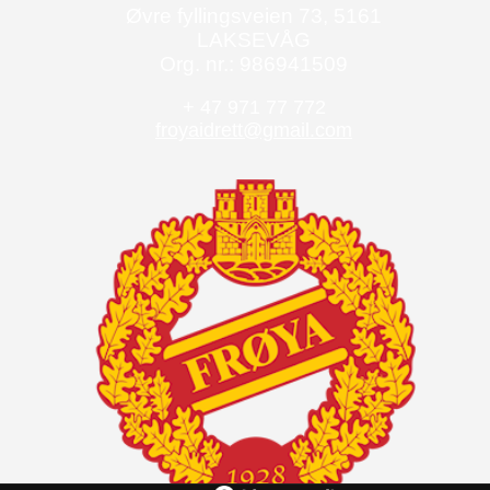
Øvre fyllingsveien 73, 5161
LAKSEVÅG
Org. nr.: 986941509
+ 47 971 77 772
froyaidrett@gmail.com