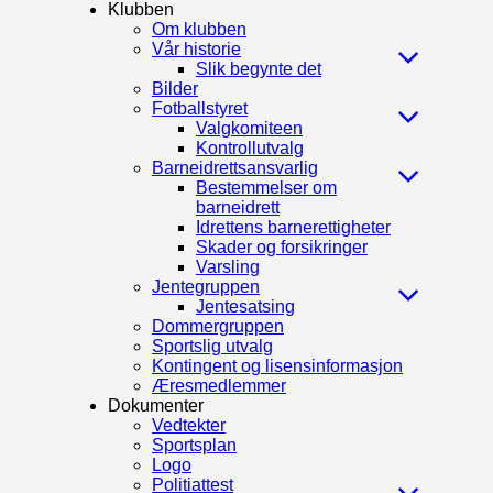
Klubben
Om klubben
Vår historie
Slik begynte det
Bilder
Fotballstyret
Valgkomiteen
Kontrollutvalg
Barneidrettsansvarlig
Bestemmelser om
barneidrett
Idrettens barnerettigheter
Skader og forsikringer
Varsling
Jentegruppen
Jentesatsing
Dommergruppen
Sportslig utvalg
Kontingent og lisensinformasjon
Æresmedlemmer
Dokumenter
Vedtekter
Sportsplan
Logo
Politiattest