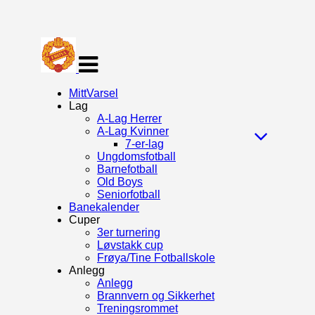
Veksle
navigasjon
MittVarsel
Lag
A-Lag Herrer
A-Lag Kvinner
7-er-lag
Ungdomsfotball
Barnefotball
Old Boys
Seniorfotball
Banekalender
Cuper
3er turnering
Løvstakk cup
Frøya/Tine Fotballskole
Anlegg
Anlegg
Brannvern og Sikkerhet
Treningsrommet