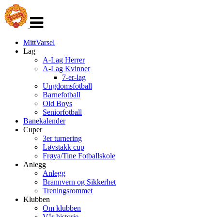
Veksle
navigasjon
MittVarsel
Lag
A-Lag Herrer
A-Lag Kvinner
7-er-lag
Ungdomsfotball
Barnefotball
Old Boys
Seniorfotball
Banekalender
Cuper
3er turnering
Løvstakk cup
Frøya/Tine Fotballskole
Anlegg
Anlegg
Brannvern og Sikkerhet
Treningsrommet
Klubben
Om klubben
Vår historie