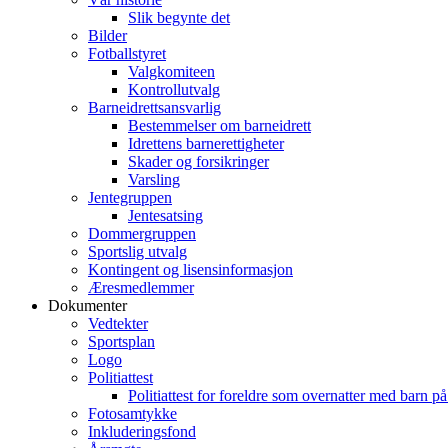
Slik begynte det
Bilder
Fotballstyret
Valgkomiteen
Kontrollutvalg
Barneidrettsansvarlig
Bestemmelser om barneidrett
Idrettens barnerettigheter
Skader og forsikringer
Varsling
Jentegruppen
Jentesatsing
Dommergruppen
Sportslig utvalg
Kontingent og lisensinformasjon
Æresmedlemmer
Dokumenter
Vedtekter
Sportsplan
Logo
Politiattest
Politiattest for foreldre som overnatter med barn på
Fotosamtykke
Inkluderingsfond