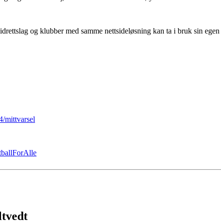
dre idrettslag og klubber med samme nettsideløsning kan ta i bruk sin egen
4/mittvarsel
ballForAlle
ltvedt