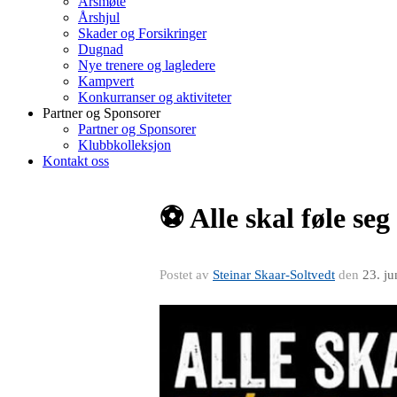
Årsmøte
Årshjul
Skader og Forsikringer
Dugnad
Nye trenere og lagledere
Kampvert
Konkurranser og aktiviteter
Partner og Sponsorer
Partner og Sponsorer
Klubbkolleksjon
Kontakt oss
⚽️ Alle skal føle se
Postet av
Steinar Skaar-Soltvedt
den
23. j