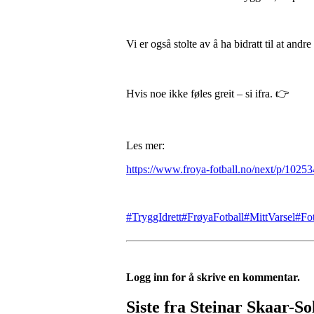
Vi er også stolte av å ha bidratt til at an
Hvis noe ikke føles greit – si ifra. 👉
Les mer:
https://www.froya-fotball.no/next/p/10253
#TryggIdrett
#FrøyaFotball
#MittVarsel
#Fot
Logg inn for å skrive en kommentar.
Siste fra Steinar Skaar-So