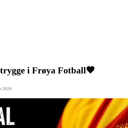
g trygge i Frøya Fotball🧡
un 2026