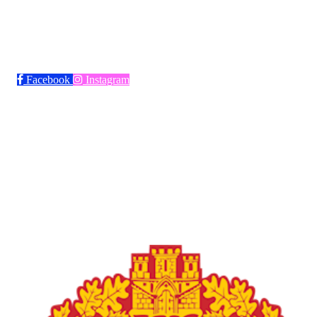
Bli medlem i klubben!
Trykk her for innmelding
Facebook
Instagram
Frøya Fotball
Øvre fyllingsveien 73, 5161 LAKSEVÅG
Org. nr.: 986941509
+ 47 971 77 772
froyaidrett@gmail.com