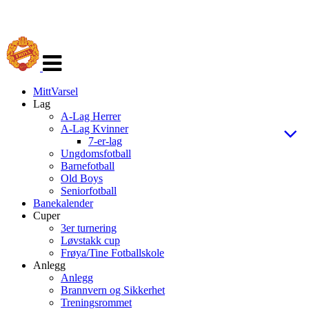
Veksle
navigasjon
MittVarsel
Lag
A-Lag Herrer
A-Lag Kvinner
7-er-lag
Ungdomsfotball
Barnefotball
Old Boys
Seniorfotball
Banekalender
Cuper
3er turnering
Løvstakk cup
Frøya/Tine Fotballskole
Anlegg
Anlegg
Brannvern og Sikkerhet
Treningsrommet