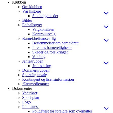
Klubben
Om klubben
Vår historie
Slik begynte det
Bilder
Fotballstyret
Valgkomiteen
Kontrollutvalg
Barneidrettsansvarlig
Bestemmelser om barneidrett
Idrettens barnerettigheter
Skader og forsikringer
Varsling
Jentegruppen
Jentesatsing
Dommergruppen
Sportslig utvalg
Kontingent og lisensinformasjon
Æresmedlemmer
Dokumenter
Vedtekter
Sportsplan
Logo
Politiattest
Politiattest for foreldre som overnatter