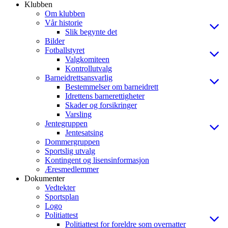
Klubben
Om klubben
Vår historie
Slik begynte det
Bilder
Fotballstyret
Valgkomiteen
Kontrollutvalg
Barneidrettsansvarlig
Bestemmelser om barneidrett
Idrettens barnerettigheter
Skader og forsikringer
Varsling
Jentegruppen
Jentesatsing
Dommergruppen
Sportslig utvalg
Kontingent og lisensinformasjon
Æresmedlemmer
Dokumenter
Vedtekter
Sportsplan
Logo
Politiattest
Politiattest for foreldre som overnatter