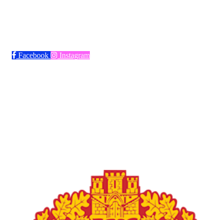
Bli medlem i klubben!
Trykk her for innmelding
Facebook
Instagram
Frøya Fotball
Øvre fyllingsveien 73, 5161 LAKSEVÅG
Org. nr.: 986941509
+ 47 971 77 772
froyaidrett@gmail.com