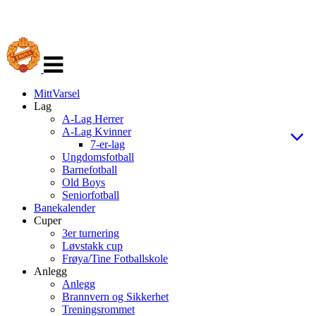
Veksle
navigasjon
MittVarsel
Lag
A-Lag Herrer
A-Lag Kvinner
7-er-lag
Ungdomsfotball
Barnefotball
Old Boys
Seniorfotball
Banekalender
Cuper
3er turnering
Løvstakk cup
Frøya/Tine Fotballskole
Anlegg
Anlegg
Brannvern og Sikkerhet
Treningsrommet