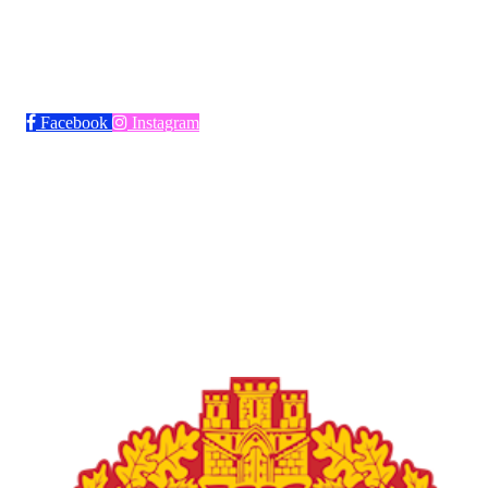
Bli medlem i klubben!
Trykk her for innmelding
Facebook
Instagram
Frøya Fotball
Øvre fyllingsveien 73, 5161 LAKSEVÅG
Org. nr.: 986941509
+ 47 971 77 772
froyaidrett@gmail.com