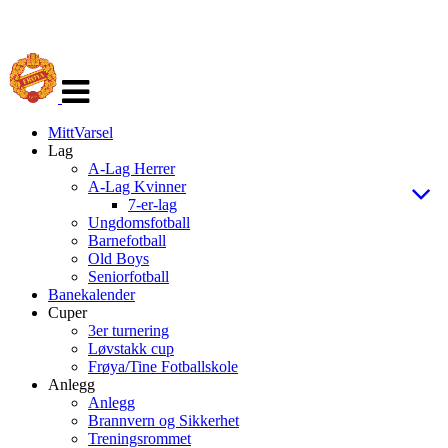
Veksle
navigasjon
MittVarsel
Lag
A-Lag Herrer
A-Lag Kvinner
7-er-lag
Ungdomsfotball
Barnefotball
Old Boys
Seniorfotball
Banekalender
Cuper
3er turnering
Løvstakk cup
Frøya/Tine Fotballskole
Anlegg
Anlegg
Brannvern og Sikkerhet
Treningsrommet