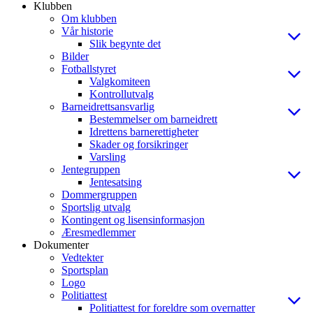
Klubben
Om klubben
Vår historie
Slik begynte det
Bilder
Fotballstyret
Valgkomiteen
Kontrollutvalg
Barneidrettsansvarlig
Bestemmelser om barneidrett
Idrettens barnerettigheter
Skader og forsikringer
Varsling
Jentegruppen
Jentesatsing
Dommergruppen
Sportslig utvalg
Kontingent og lisensinformasjon
Æresmedlemmer
Dokumenter
Vedtekter
Sportsplan
Logo
Politiattest
Politiattest for foreldre som overnatter