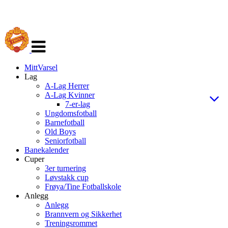
Veksle
navigasjon
MittVarsel
Lag
A-Lag Herrer
A-Lag Kvinner
7-er-lag
Ungdomsfotball
Barnefotball
Old Boys
Seniorfotball
Banekalender
Cuper
3er turnering
Løvstakk cup
Frøya/Tine Fotballskole
Anlegg
Anlegg
Brannvern og Sikkerhet
Treningsrommet