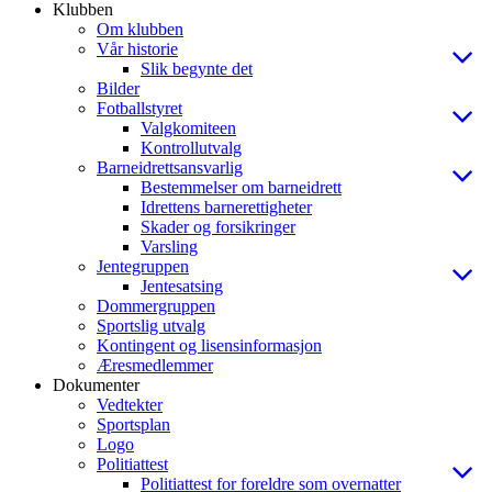
Klubben
Om klubben
Vår historie
Slik begynte det
Bilder
Fotballstyret
Valgkomiteen
Kontrollutvalg
Barneidrettsansvarlig
Bestemmelser om barneidrett
Idrettens barnerettigheter
Skader og forsikringer
Varsling
Jentegruppen
Jentesatsing
Dommergruppen
Sportslig utvalg
Kontingent og lisensinformasjon
Æresmedlemmer
Dokumenter
Vedtekter
Sportsplan
Logo
Politiattest
Politiattest for foreldre som overnatter