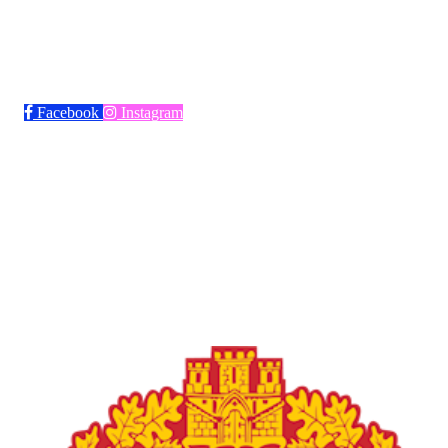
Bli medlem i klubben!
Trykk her for innmelding
Facebook
Instagram
Frøya Fotball
Øvre fyllingsveien 73, 5161 LAKSEVÅG
Org. nr.: 986941509
+ 47 971 77 772
froyaidrett@gmail.com