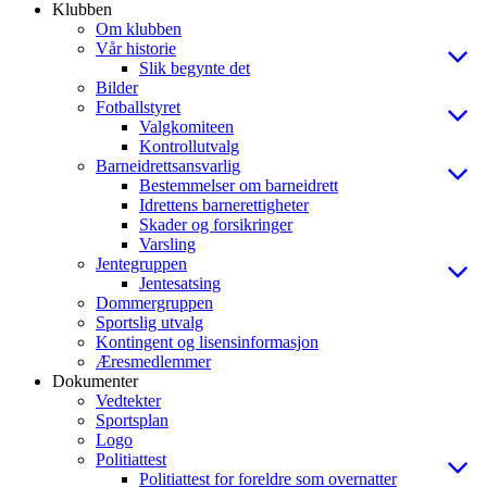
Klubben
Om klubben
Vår historie
Slik begynte det
Bilder
Fotballstyret
Valgkomiteen
Kontrollutvalg
Barneidrettsansvarlig
Bestemmelser om barneidrett
Idrettens barnerettigheter
Skader og forsikringer
Varsling
Jentegruppen
Jentesatsing
Dommergruppen
Sportslig utvalg
Kontingent og lisensinformasjon
Æresmedlemmer
Dokumenter
Vedtekter
Sportsplan
Logo
Politiattest
Politiattest for foreldre som overnatter