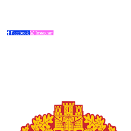
Bli medlem i klubben!
Trykk her for innmelding
Facebook
Instagram
Frøya Fotball
Øvre fyllingsveien 73, 5161 LAKSEVÅG
Org. nr.: 986941509
+ 47 971 77 772
froyaidrett@gmail.com