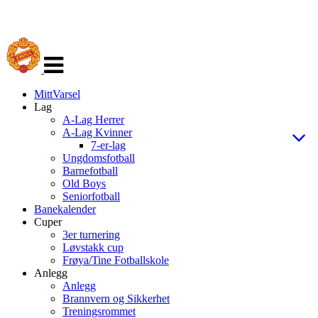
Veksle
navigasjon
MittVarsel
Lag
A-Lag Herrer
A-Lag Kvinner
7-er-lag
Ungdomsfotball
Barnefotball
Old Boys
Seniorfotball
Banekalender
Cuper
3er turnering
Løvstakk cup
Frøya/Tine Fotballskole
Anlegg
Anlegg
Brannvern og Sikkerhet
Treningsrommet