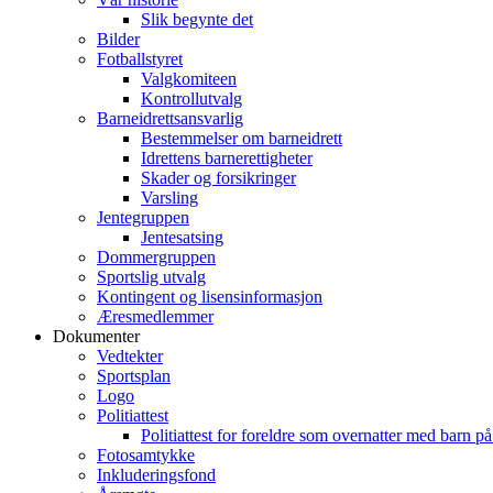
Slik begynte det
Bilder
Fotballstyret
Valgkomiteen
Kontrollutvalg
Barneidrettsansvarlig
Bestemmelser om barneidrett
Idrettens barnerettigheter
Skader og forsikringer
Varsling
Jentegruppen
Jentesatsing
Dommergruppen
Sportslig utvalg
Kontingent og lisensinformasjon
Æresmedlemmer
Dokumenter
Vedtekter
Sportsplan
Logo
Politiattest
Politiattest for foreldre som overnatter med barn på
Fotosamtykke
Inkluderingsfond