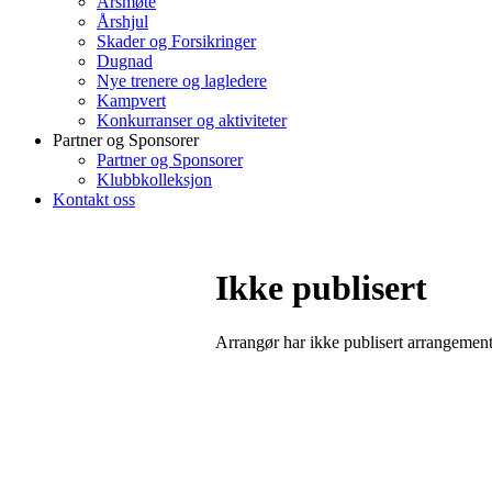
Årsmøte
Årshjul
Skader og Forsikringer
Dugnad
Nye trenere og lagledere
Kampvert
Konkurranser og aktiviteter
Partner og Sponsorer
Partner og Sponsorer
Klubbkolleksjon
Kontakt oss
Ikke publisert
Arrangør har ikke publisert arrangemente
Bli medlem i klubben!