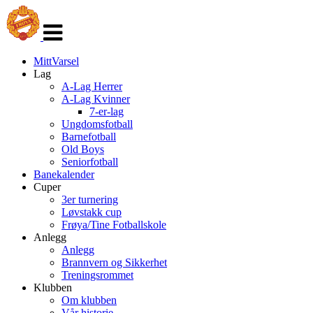
Veksle
navigasjon
MittVarsel
Lag
A-Lag Herrer
A-Lag Kvinner
7-er-lag
Ungdomsfotball
Barnefotball
Old Boys
Seniorfotball
Banekalender
Cuper
3er turnering
Løvstakk cup
Frøya/Tine Fotballskole
Anlegg
Anlegg
Brannvern og Sikkerhet
Treningsrommet
Klubben
Om klubben
Vår historie