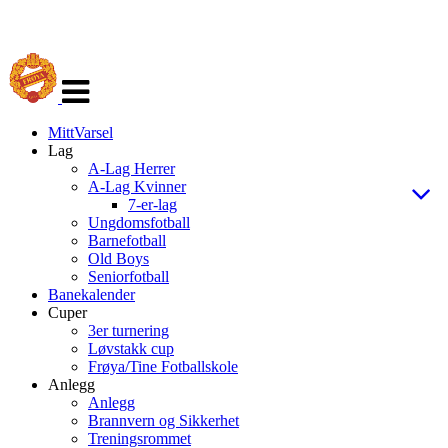
Veksle
navigasjon
MittVarsel
Lag
A-Lag Herrer
A-Lag Kvinner
7-er-lag
Ungdomsfotball
Barnefotball
Old Boys
Seniorfotball
Banekalender
Cuper
3er turnering
Løvstakk cup
Frøya/Tine Fotballskole
Anlegg
Anlegg
Brannvern og Sikkerhet
Treningsrommet