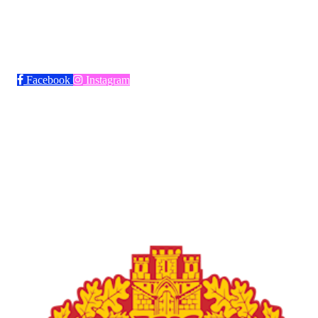
Bli medlem i klubben!
Trykk her for innmelding
Facebook
Instagram
Frøya Fotball
Øvre fyllingsveien 73, 5161 LAKSEVÅG
Org. nr.: 986941509
+ 47 971 77 772
froyaidrett@gmail.com