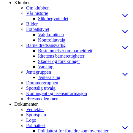
Klubben
Om klubben
Vår historie
Slik begynte det
Bilder
Fotballstyret
Valgkomiteen
Kontrollutvalg
Barneidrettsansvarlig
Bestemmelser om barneidrett
Idrettens barnerettigheter
Skader og forsikringer
Varsling
Jentegruppen
Jentesatsing
Dommergruppen
Sportslig utvalg
Kontingent og lisensinformasjon
Æresmedlemmer
Dokumenter
Vedtekter
Sportsplan
Logo
Politiattest
Politiattest for foreldre som overnatter