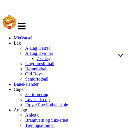
Veksle
navigasjon
MittVarsel
Lag
A-Lag Herrer
A-Lag Kvinner
7-er-lag
Ungdomsfotball
Barnefotball
Old Boys
Seniorfotball
Banekalender
Cuper
3er turnering
Løvstakk cup
Frøya/Tine Fotballskole
Anlegg
Anlegg
Brannvern og Sikkerhet
Treningsrommet