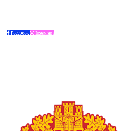
Bli medlem i klubben!
Trykk her for innmelding
Facebook
Instagram
Frøya Fotball
Øvre fyllingsveien 73, 5161 LAKSEVÅG
Org. nr.: 986941509
+ 47 971 77 772
froyaidrett@gmail.com