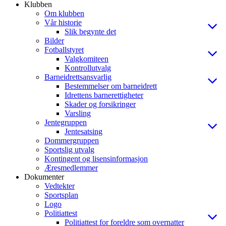
Klubben
Om klubben
Vår historie
Slik begynte det
Bilder
Fotballstyret
Valgkomiteen
Kontrollutvalg
Barneidrettsansvarlig
Bestemmelser om barneidrett
Idrettens barnerettigheter
Skader og forsikringer
Varsling
Jentegruppen
Jentesatsing
Dommergruppen
Sportslig utvalg
Kontingent og lisensinformasjon
Æresmedlemmer
Dokumenter
Vedtekter
Sportsplan
Logo
Politiattest
Politiattest for foreldre som overnatter