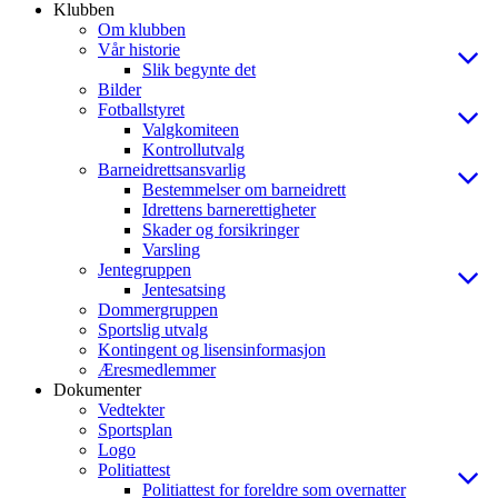
Klubben
Om klubben
Vår historie
Slik begynte det
Bilder
Fotballstyret
Valgkomiteen
Kontrollutvalg
Barneidrettsansvarlig
Bestemmelser om barneidrett
Idrettens barnerettigheter
Skader og forsikringer
Varsling
Jentegruppen
Jentesatsing
Dommergruppen
Sportslig utvalg
Kontingent og lisensinformasjon
Æresmedlemmer
Dokumenter
Vedtekter
Sportsplan
Logo
Politiattest
Politiattest for foreldre som overnatter