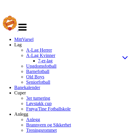
Veksle
navigasjon
MittVarsel
Lag
A-Lag Herrer
A-Lag Kvinner
7-er-lag
Ungdomsfotball
Barnefotball
Old Boys
Seniorfotball
Banekalender
Cuper
3er turnering
Løvstakk cup
Frøya/Tine Fotballskole
Anlegg
Anlegg
Brannvern og Sikkerhet
Treningsrommet