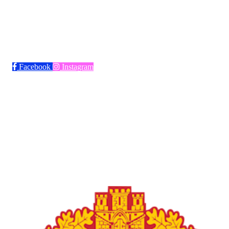
Bli medlem i klubben!
Trykk her for innmelding
Facebook
Instagram
Frøya Fotball
Øvre fyllingsveien 73, 5161 LAKSEVÅG
Org. nr.: 986941509
+ 47 971 77 772
froyaidrett@gmail.com