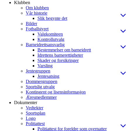
Klubben
Om klubben
Vår historie
Slik begynte det
Bilder
Fotballstyret
Valgkomiteen
Kontrollutvalg
Barneidrettsansvarlig
Bestemmelser om barneidrett
Idrettens barnerettigheter
Skader og forsikringer
Varsling
Jentegruppen
Jentesatsing
Dommergruppen
Sportslig utvalg
Kontingent og lisensinformasjon
Æresmedlemmer
Dokumenter
Vedtekter
Sportsplan
Logo
Politiattest
Politiattest for foreldre som overnatter