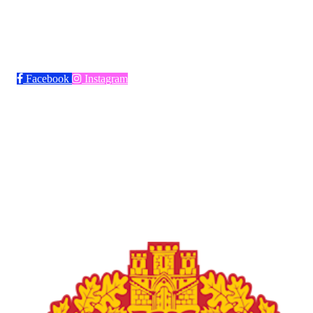
Bli medlem i klubben!
Trykk her for innmelding
Facebook
Instagram
Frøya Fotball
Øvre fyllingsveien 73, 5161 LAKSEVÅG
Org. nr.: 986941509
+ 47 971 77 772
froyaidrett@gmail.com