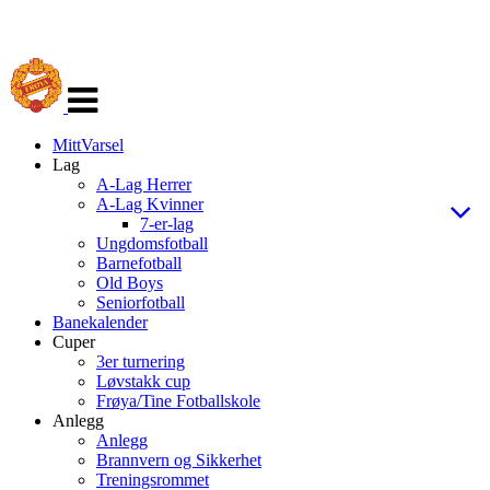
Veksle
navigasjon
MittVarsel
Lag
A-Lag Herrer
A-Lag Kvinner
7-er-lag
Ungdomsfotball
Barnefotball
Old Boys
Seniorfotball
Banekalender
Cuper
3er turnering
Løvstakk cup
Frøya/Tine Fotballskole
Anlegg
Anlegg
Brannvern og Sikkerhet
Treningsrommet