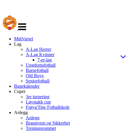
Veksle
navigasjon
MittVarsel
Lag
A-Lag Herrer
A-Lag Kvinner
7-er-lag
Ungdomsfotball
Barnefotball
Old Boys
Seniorfotball
Banekalender
Cuper
3er turnering
Løvstakk cup
Frøya/Tine Fotballskole
Anlegg
Anlegg
Brannvern og Sikkerhet
Treningsrommet