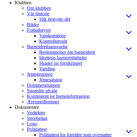
Klubben
Om klubben
Vår historie
Slik begynte det
Bilder
Fotballstyret
Valgkomiteen
Kontrollutvalg
Barneidrettsansvarlig
Bestemmelser om barneidrett
Idrettens barnerettigheter
Skader og forsikringer
Varsling
Jentegruppen
Jentesatsing
Dommergruppen
Sportslig utvalg
Kontingent og lisensinformasjon
Æresmedlemmer
Dokumenter
Vedtekter
Sportsplan
Logo
Politiattest
Politiattest for foreldre som overnatter