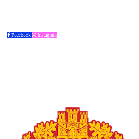
Bli medlem i klubben!
Trykk her for innmelding
Facebook
Instagram
Frøya Fotball
Øvre fyllingsveien 73, 5161 LAKSEVÅG
Org. nr.: 986941509
+ 47 971 77 772
froyaidrett@gmail.com