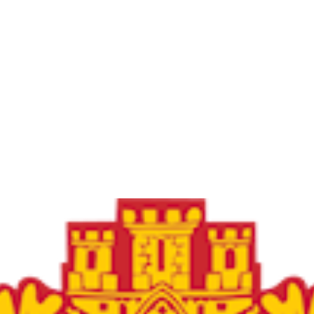
Frøya Fotball
Øvre fyllingsveien 73, 5161 LAKSEVÅG
Org. nr.: 986941509
+ 47 971 77 772
froyaidrett@gmail.com