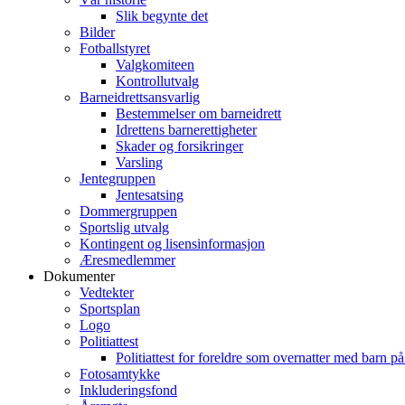
Slik begynte det
Bilder
Fotballstyret
Valgkomiteen
Kontrollutvalg
Barneidrettsansvarlig
Bestemmelser om barneidrett
Idrettens barnerettigheter
Skader og forsikringer
Varsling
Jentegruppen
Jentesatsing
Dommergruppen
Sportslig utvalg
Kontingent og lisensinformasjon
Æresmedlemmer
Dokumenter
Vedtekter
Sportsplan
Logo
Politiattest
Politiattest for foreldre som overnatter med barn på
Fotosamtykke
Inkluderingsfond