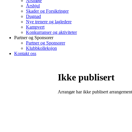
Årsmøte
Årshjul
Skader og Forsikringer
Dugnad
Nye trenere og lagledere
Kampvert
Konkurranser og aktiviteter
Partner og Sponsorer
Partner og Sponsorer
Klubbkolleksjon
Kontakt oss
Ikke publisert
Arrangør har ikke publisert arrangemente
Bli medlem i klubben!