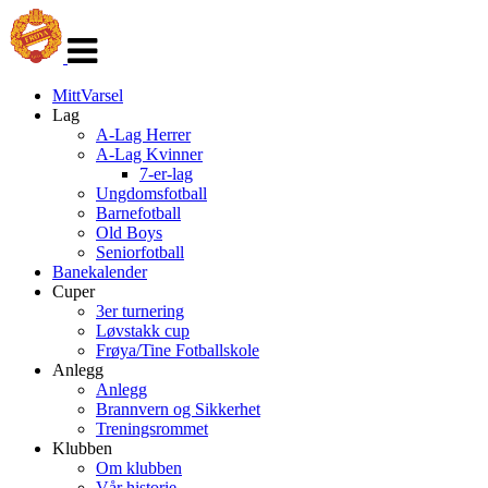
Veksle
navigasjon
MittVarsel
Lag
A-Lag Herrer
A-Lag Kvinner
7-er-lag
Ungdomsfotball
Barnefotball
Old Boys
Seniorfotball
Banekalender
Cuper
3er turnering
Løvstakk cup
Frøya/Tine Fotballskole
Anlegg
Anlegg
Brannvern og Sikkerhet
Treningsrommet
Klubben
Om klubben
Vår historie