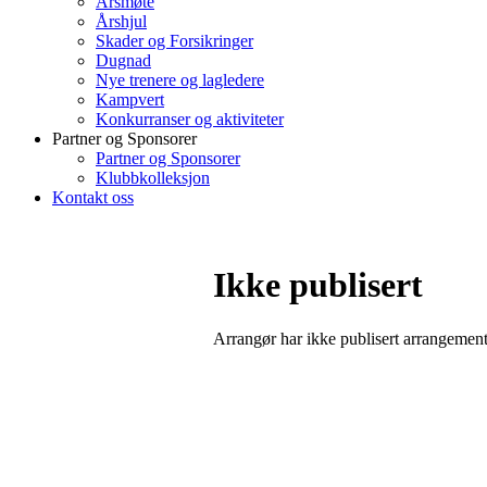
Årsmøte
Årshjul
Skader og Forsikringer
Dugnad
Nye trenere og lagledere
Kampvert
Konkurranser og aktiviteter
Partner og Sponsorer
Partner og Sponsorer
Klubbkolleksjon
Kontakt oss
Ikke publisert
Arrangør har ikke publisert arrangemente
Bli medlem i klubben!