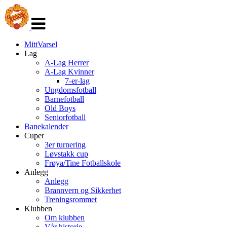
Veksle
navigasjon
MittVarsel
Lag
A-Lag Herrer
A-Lag Kvinner
7-er-lag
Ungdomsfotball
Barnefotball
Old Boys
Seniorfotball
Banekalender
Cuper
3er turnering
Løvstakk cup
Frøya/Tine Fotballskole
Anlegg
Anlegg
Brannvern og Sikkerhet
Treningsrommet
Klubben
Om klubben
Vår historie