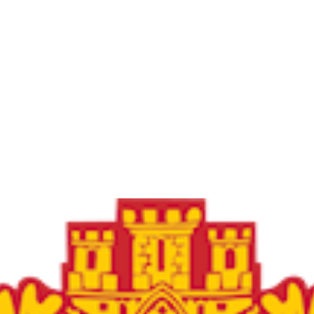
Frøya Fotball
Øvre fyllingsveien 73, 5161 LAKSEVÅG
Org. nr.: 986941509
+ 47 971 77 772
froyaidrett@gmail.com