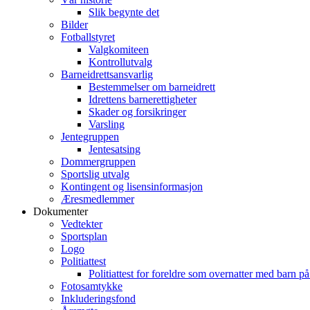
Slik begynte det
Bilder
Fotballstyret
Valgkomiteen
Kontrollutvalg
Barneidrettsansvarlig
Bestemmelser om barneidrett
Idrettens barnerettigheter
Skader og forsikringer
Varsling
Jentegruppen
Jentesatsing
Dommergruppen
Sportslig utvalg
Kontingent og lisensinformasjon
Æresmedlemmer
Dokumenter
Vedtekter
Sportsplan
Logo
Politiattest
Politiattest for foreldre som overnatter med barn på
Fotosamtykke
Inkluderingsfond