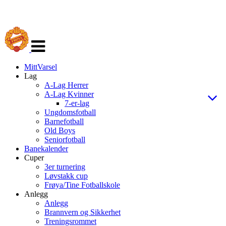
Veksle
navigasjon
MittVarsel
Lag
A-Lag Herrer
A-Lag Kvinner
7-er-lag
Ungdomsfotball
Barnefotball
Old Boys
Seniorfotball
Banekalender
Cuper
3er turnering
Løvstakk cup
Frøya/Tine Fotballskole
Anlegg
Anlegg
Brannvern og Sikkerhet
Treningsrommet