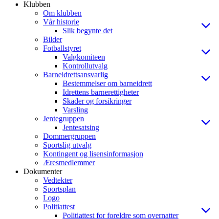
Klubben
Om klubben
Vår historie
Slik begynte det
Bilder
Fotballstyret
Valgkomiteen
Kontrollutvalg
Barneidrettsansvarlig
Bestemmelser om barneidrett
Idrettens barnerettigheter
Skader og forsikringer
Varsling
Jentegruppen
Jentesatsing
Dommergruppen
Sportslig utvalg
Kontingent og lisensinformasjon
Æresmedlemmer
Dokumenter
Vedtekter
Sportsplan
Logo
Politiattest
Politiattest for foreldre som overnatter