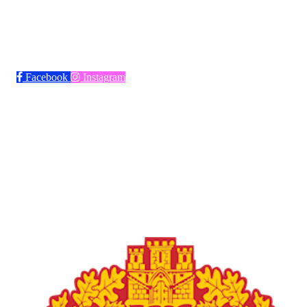
Bli medlem i klubben!
Trykk her for innmelding
Facebook
Instagram
Frøya Fotball
Øvre fyllingsveien 73, 5161 LAKSEVÅG
Org. nr.: 986941509
+ 47 971 77 772
froyaidrett@gmail.com