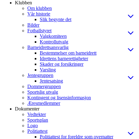
Klubben
Om klubben
Vår historie
Slik begynte det
Bilder
Fotballstyret
Valgkomiteen
Kontrollutvalg
Barneidrettsansvarlig
Bestemmelser om barneidrett
Idrettens barnerettigheter
Skader og forsikringer
Varsling
Jentegruppen
Jentesatsing
Dommergruppen
Sportslig utvalg
Kontingent og lisensinformasjon
Æresmedlemmer
Dokumenter
Vedtekter
Sportsplan
Logo
Politiattest
Politiattest for foreldre som overnatter