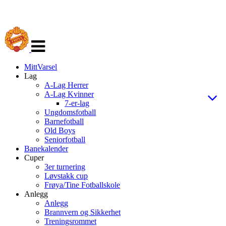
Veksle
navigasjon
MittVarsel
Lag
A-Lag Herrer
A-Lag Kvinner
7-er-lag
Ungdomsfotball
Barnefotball
Old Boys
Seniorfotball
Banekalender
Cuper
3er turnering
Løvstakk cup
Frøya/Tine Fotballskole
Anlegg
Anlegg
Brannvern og Sikkerhet
Treningsrommet