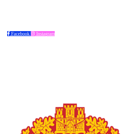
Bli medlem i klubben!
Trykk her for innmelding
Facebook
Instagram
Frøya Fotball
Øvre fyllingsveien 73, 5161 LAKSEVÅG
Org. nr.: 986941509
+ 47 971 77 772
froyaidrett@gmail.com