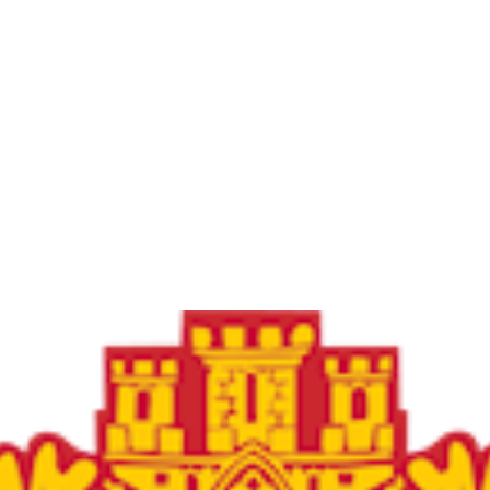
Frøya Fotball
Øvre fyllingsveien 73, 5161 LAKSEVÅG
Org. nr.: 986941509
+ 47 971 77 772
froyaidrett@gmail.com