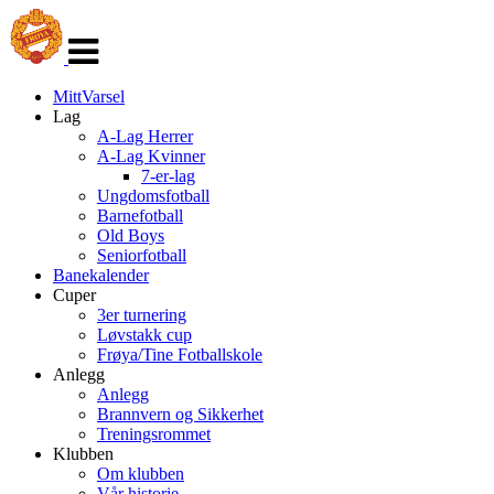
Veksle
navigasjon
MittVarsel
Lag
A-Lag Herrer
A-Lag Kvinner
7-er-lag
Ungdomsfotball
Barnefotball
Old Boys
Seniorfotball
Banekalender
Cuper
3er turnering
Løvstakk cup
Frøya/Tine Fotballskole
Anlegg
Anlegg
Brannvern og Sikkerhet
Treningsrommet
Klubben
Om klubben
Vår historie