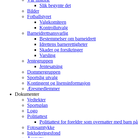
Slik begynte det
Bilder
Fotballstyret
Valgkomiteen
Kontrollutvalg
Barneidrettsansvarlig
Bestemmelser om barneidrett
Idrettens barnerettigheter
Skader og forsikringer
Varsling
Jentegruppen
Jentesatsing
Dommergruppen
Sportslig utvalg
Kontingent og lisensinformasjon
Æresmedlemmer
Dokumenter
Vedtekter
Sportsplan
Logo
Politiattest
Politiattest for foreldre som overnatter med barn på
Fotosamtykke
Inkluderingsfond