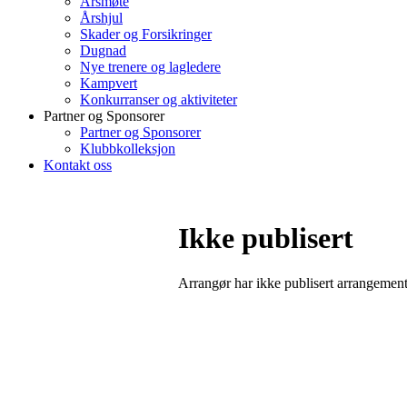
Årsmøte
Årshjul
Skader og Forsikringer
Dugnad
Nye trenere og lagledere
Kampvert
Konkurranser og aktiviteter
Partner og Sponsorer
Partner og Sponsorer
Klubbkolleksjon
Kontakt oss
Ikke publisert
Arrangør har ikke publisert arrangemente
Bli medlem i klubben!