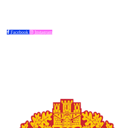
Bli medlem i klubben!
Trykk her for innmelding
Facebook
Instagram
Frøya Fotball
Øvre fyllingsveien 73, 5161 LAKSEVÅG
Org. nr.: 986941509
+ 47 971 77 772
froyaidrett@gmail.com