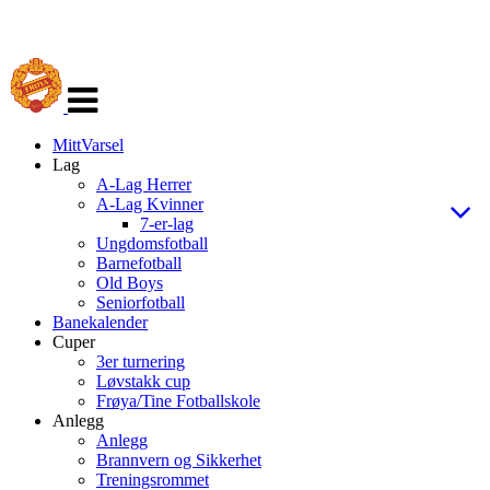
Veksle
navigasjon
MittVarsel
Lag
A-Lag Herrer
A-Lag Kvinner
7-er-lag
Ungdomsfotball
Barnefotball
Old Boys
Seniorfotball
Banekalender
Cuper
3er turnering
Løvstakk cup
Frøya/Tine Fotballskole
Anlegg
Anlegg
Brannvern og Sikkerhet
Treningsrommet