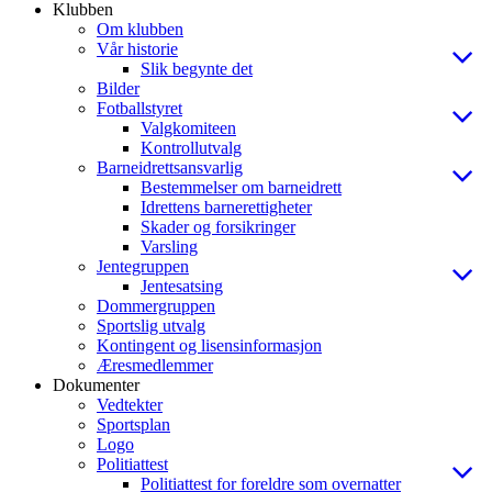
Klubben
Om klubben
Vår historie
Slik begynte det
Bilder
Fotballstyret
Valgkomiteen
Kontrollutvalg
Barneidrettsansvarlig
Bestemmelser om barneidrett
Idrettens barnerettigheter
Skader og forsikringer
Varsling
Jentegruppen
Jentesatsing
Dommergruppen
Sportslig utvalg
Kontingent og lisensinformasjon
Æresmedlemmer
Dokumenter
Vedtekter
Sportsplan
Logo
Politiattest
Politiattest for foreldre som overnatter