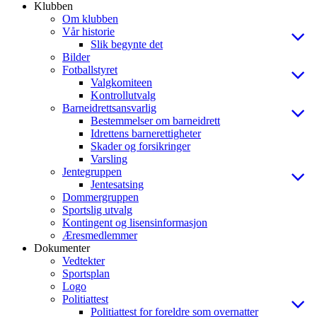
Klubben
Om klubben
Vår historie
Slik begynte det
Bilder
Fotballstyret
Valgkomiteen
Kontrollutvalg
Barneidrettsansvarlig
Bestemmelser om barneidrett
Idrettens barnerettigheter
Skader og forsikringer
Varsling
Jentegruppen
Jentesatsing
Dommergruppen
Sportslig utvalg
Kontingent og lisensinformasjon
Æresmedlemmer
Dokumenter
Vedtekter
Sportsplan
Logo
Politiattest
Politiattest for foreldre som overnatter