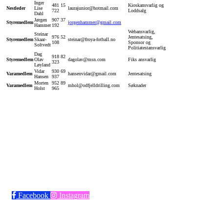
Inger
481 15
Kioskansvarlig og
Nestleder
Lise
laurajunior@hotmail.com
722
Loddsalg
Dahl
Jørgen
907 37
Styremedlem
jorgenhammer@gmail.com
Hammer
192
Webansvarlig,
Steinar
976 52
Jentesatsing,
Styremedlem
Skaar-
steinar@froya-fotball.no
108
Sponsor og
Soltvedt
Politiatestansvarlig
Dag
918 82
Styremedlem
Olav
dagolav@msn.com
Fiks ansvarlig
323
Løyland
Vidar
930 69
Varamedlem
hansenvidar@gmail.com
Jentesatsing
Hansen
937
Morten
952 89
Varamedlem
mhol@odfjelldrilling.com
Søknader
Holst
965
Bli medlem i klubben!
Trykk her for innmelding
Facebook
Instagram