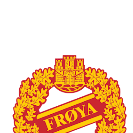
Frøya Fotball
Øvre fyllingsveien 73, 5161 LAKSEVÅG
Org. nr.: 986941509
+ 47 971 77 772
froyaidrett@gmail.com