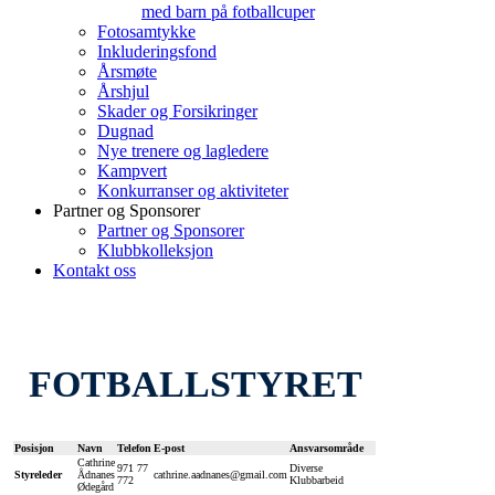
med barn på fotballcuper
Fotosamtykke
Inkluderingsfond
Årsmøte
Årshjul
Skader og Forsikringer
Dugnad
Nye trenere og lagledere
Kampvert
Konkurranser og aktiviteter
Partner og Sponsorer
Partner og Sponsorer
Klubbkolleksjon
Kontakt oss
FOTBALLSTYRET
Posisjon
Navn
Telefon
E-post
Ansvarsområde
Cathrine
971 77
Diverse
Styreleder
Ådnanes
cathrine.aadnanes@gmail.com
772
Klubbarbeid
Ødegård