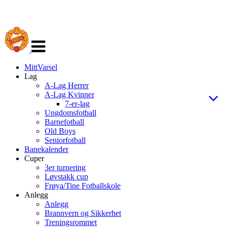
Veksle
navigasjon
MittVarsel
Lag
A-Lag Herrer
A-Lag Kvinner
7-er-lag
Ungdomsfotball
Barnefotball
Old Boys
Seniorfotball
Banekalender
Cuper
3er turnering
Løvstakk cup
Frøya/Tine Fotballskole
Anlegg
Anlegg
Brannvern og Sikkerhet
Treningsrommet