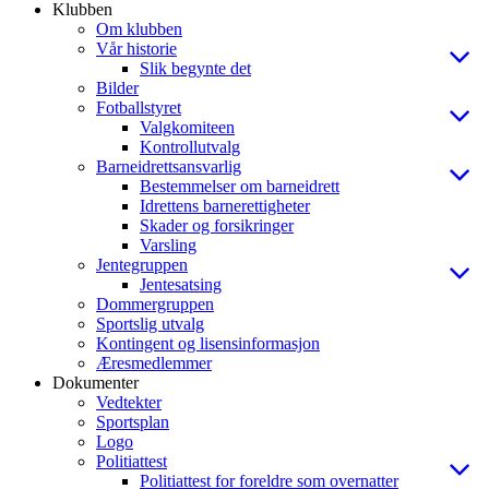
Klubben
Om klubben
Vår historie
Slik begynte det
Bilder
Fotballstyret
Valgkomiteen
Kontrollutvalg
Barneidrettsansvarlig
Bestemmelser om barneidrett
Idrettens barnerettigheter
Skader og forsikringer
Varsling
Jentegruppen
Jentesatsing
Dommergruppen
Sportslig utvalg
Kontingent og lisensinformasjon
Æresmedlemmer
Dokumenter
Vedtekter
Sportsplan
Logo
Politiattest
Politiattest for foreldre som overnatter